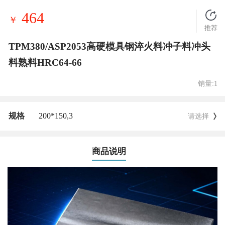
464
￥
推荐
TPM380/ASP2053高硬模具钢淬火料冲子料冲头
料熟料HRC64-66
销量:1
规格
200*150,
3
请选择
商品说明