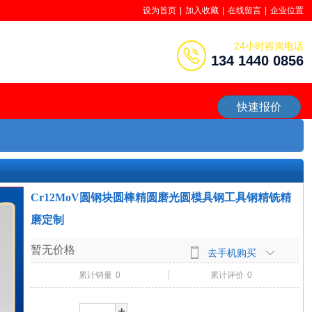
设为首页
|
加入收藏
|
在线留言
|
企业位置
24小时咨询电话
134 1440 0856
快速报价
Cr12MoV圆钢块圆棒精圆磨光圆模具钢工具钢精铣精
磨定制
暂无价格
去手机购买
累计销量
0
累计评价
0
+